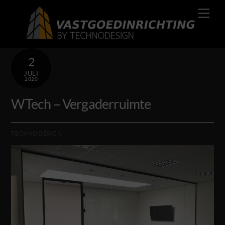
Skip
Men
to
content
2
JULI
2020
WTech – Vergaderruimte
TECHNODESIGN