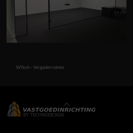
WTech – Vergaderruimte
Back
To
Top