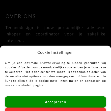
LinkedIn
Facebook
Instagram
OVER ONS
Technodesign is jouw persoonlijke adviseur,
inkoper en coördinator voor je zakelijke
interieur.
Praktisch, doordacht, stijlvol en flexibel.
Cookie Instellingen
Om je een optimale browse-ervaring te bieden gebruiken wij
cookies. Afgezien van de noodzakelijke cookies ben je vrij om deze
CONTACT
te weigeren. Het is dan echter wel mogelijk dat bepaalde delen van
de website niet optimaal worden weergegeven of functioneren. Je
kunt te allen tijde je cookie-instellingen inzien en aanpassen op
Mekkelholtsweg 7
onze cookiebeleid pagina.
7523 DB Enschede
T:
053-43 67 899
Accepteren
E:
info@vastgoedinrichting.nl