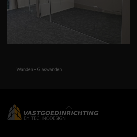
Wanden – Glaswanden
Back
To
Top