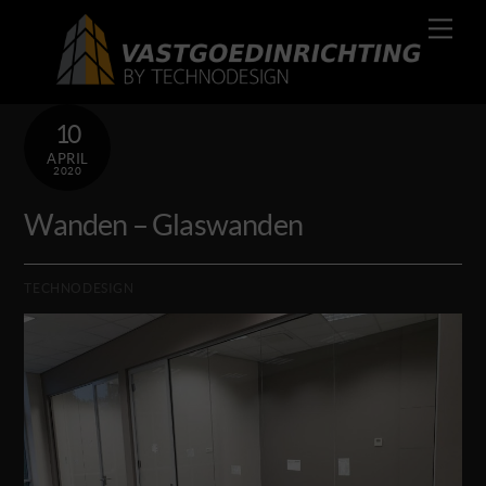
Skip
Men
to
content
10
APRIL
2020
Wanden – Glaswanden
TECHNODESIGN