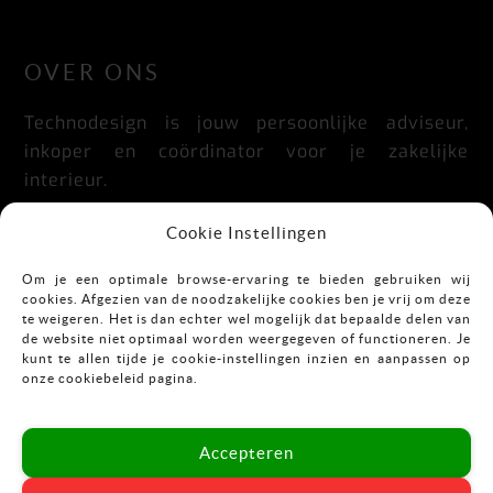
LinkedIn
Facebook
Instagram
OVER ONS
Technodesign is jouw persoonlijke adviseur,
inkoper en coördinator voor je zakelijke
interieur.
Praktisch, doordacht, stijlvol en flexibel.
Cookie Instellingen
Om je een optimale browse-ervaring te bieden gebruiken wij
cookies. Afgezien van de noodzakelijke cookies ben je vrij om deze
CONTACT
te weigeren. Het is dan echter wel mogelijk dat bepaalde delen van
de website niet optimaal worden weergegeven of functioneren. Je
kunt te allen tijde je cookie-instellingen inzien en aanpassen op
Mekkelholtsweg 7
onze cookiebeleid pagina.
7523 DB Enschede
T:
053-43 67 899
Accepteren
E:
info@vastgoedinrichting.nl