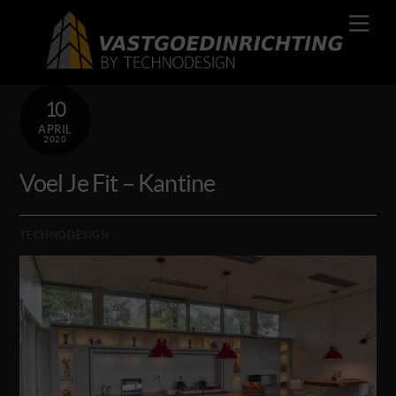
Skip
Men
to
content
10
APRIL
2020
Voel Je Fit – Kantine
TECHNODESIGN