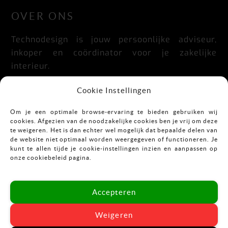
OVER ONS
Technodesign is jouw persoonlijke adviseur,
inkoper en coördinator voor je zakelijke
interieur.
Praktisch, doordacht, stijlvol en flexibel.
Cookie Instellingen
Om je een optimale browse-ervaring te bieden gebruiken wij
cookies. Afgezien van de noodzakelijke cookies ben je vrij om deze
CONTACT
te weigeren. Het is dan echter wel mogelijk dat bepaalde delen van
de website niet optimaal worden weergegeven of functioneren. Je
kunt te allen tijde je cookie-instellingen inzien en aanpassen op
Mekkelholtsweg 7
onze cookiebeleid pagina.
7523 DB Enschede
T:
053-43 67 899
Accepteren
E:
info@vastgoedinrichting.nl
Weigeren