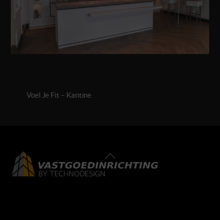
Voel Je Fit – Kantine
Back
To
Top
LinkedIn
Facebook
Instagram