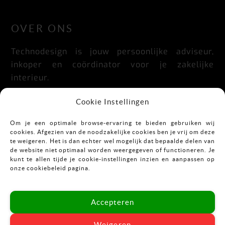
LinkedIn
Facebook
Instagram
OVER ONS
Technodesign is jouw persoonlijke adviseur,
inkoper en coördinator voor je zakelijke
interieur.
Praktisch, doordacht, stijlvol en flexibel.
Cookie Instellingen
Om je een optimale browse-ervaring te bieden gebruiken wij
cookies. Afgezien van de noodzakelijke cookies ben je vrij om deze
CONTACT
te weigeren. Het is dan echter wel mogelijk dat bepaalde delen van
de website niet optimaal worden weergegeven of functioneren. Je
kunt te allen tijde je cookie-instellingen inzien en aanpassen op
Mekkelholtsweg 7
onze cookiebeleid pagina.
7523 DB Enschede
T:
053-43 67 899
Accepteren
E:
info@vastgoedinrichting.nl
Weigeren