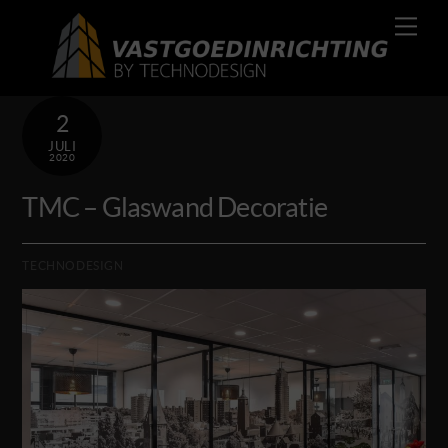
Skip
Men
to
content
2
JULI
2020
TMC – Glaswand Decoratie
TECHNODESIGN