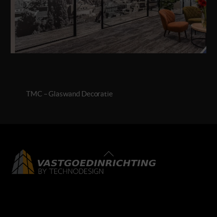
TMC – Glaswand Decoratie
Back
To
Top
LinkedIn
Facebook
Instagram