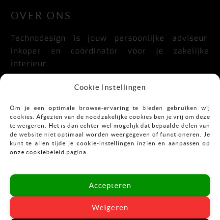
OVER ONS
Technodesign is jouw persoonlijke adviseur,
inkoper en coördinator voor je zakelijke
interieur.
Praktisch, doordacht, stijlvol en flexibel.
Cookie Instellingen
Om je een optimale browse-ervaring te bieden gebruiken wij
cookies. Afgezien van de noodzakelijke cookies ben je vrij om deze
CONTACT
te weigeren. Het is dan echter wel mogelijk dat bepaalde delen van
de website niet optimaal worden weergegeven of functioneren. Je
kunt te allen tijde je cookie-instellingen inzien en aanpassen op
Mekkelholtsweg 7
onze cookiebeleid pagina.
7523 DB Enschede
T:
053-43 67 899
Accepteren
E:
info@vastgoedinrichting.nl
Weigeren