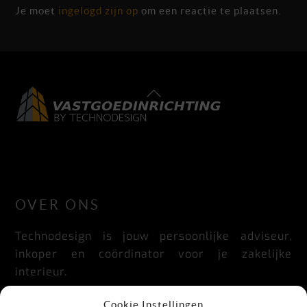
Je moet
ingelogd zijn op
om een reactie te plaatsen.
Back
To
Top
LinkedIn
Facebook
Instagram
OVER ONS
Technodesign is jouw persoonlijke adviseur,
inkoper en coördinator voor je zakelijke
interieur.
Praktisch, doordacht, stijlvol en flexibel.
Cookie Instellingen