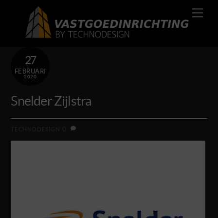
Skip
Men
to
content
27
FEBRUARI
2020
Snelder Zijlstra
0
TECHNODESIGN