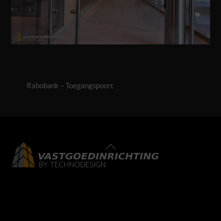
Rabobank – Toegangspoort
Back
To
Top
LinkedIn
Facebook
Instagram