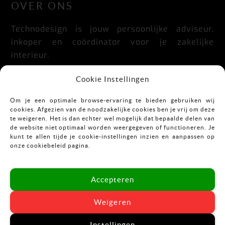
OVER ONS
Technodesign is jouw persoonlijke adviseur,
inkoper en coördinator voor je zakelijke
interieur.
Praktisch, doordacht, stijlvol en flexibel.
Cookie Instellingen
Om je een optimale browse-ervaring te bieden gebruiken wij
cookies. Afgezien van de noodzakelijke cookies ben je vrij om deze
CONTACT
te weigeren. Het is dan echter wel mogelijk dat bepaalde delen van
de website niet optimaal worden weergegeven of functioneren. Je
kunt te allen tijde je cookie-instellingen inzien en aanpassen op
Mekkelholtsweg 7
onze cookiebeleid pagina.
7523 DB Enschede
T:
053-43 67 899
Accepteren
E:
info@vastgoedinrichting.nl
Weigeren
Instellingen