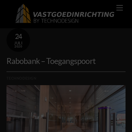
Skip
Men
to
content
24
JULI
2020
Rabobank – Toegangspoort
TECHNODESIGN