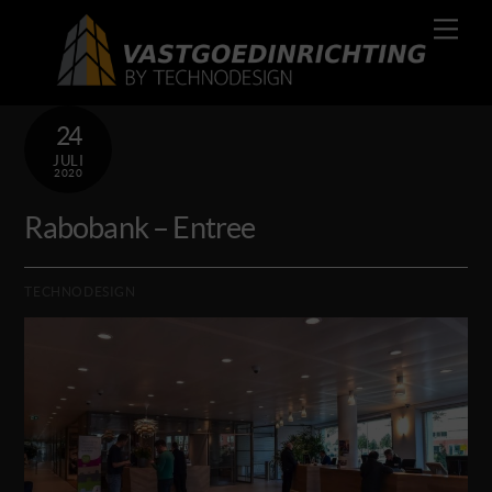
Skip
Men
to
content
24
JULI
2020
Rabobank – Entree
TECHNODESIGN