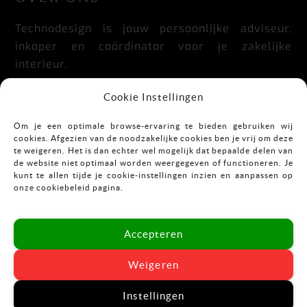
Technodesign is jouw persoonlijke adviseur,
inkoper en coördinator voor je zakelijke
interieur.
Praktisch, doordacht, stijlvol en flexibel.
Cookie Instellingen
Om je een optimale browse-ervaring te bieden gebruiken wij
cookies. Afgezien van de noodzakelijke cookies ben je vrij om deze
CONTACT
te weigeren. Het is dan echter wel mogelijk dat bepaalde delen van
de website niet optimaal worden weergegeven of functioneren. Je
kunt te allen tijde je cookie-instellingen inzien en aanpassen op
Mekkelholtsweg 7
onze cookiebeleid pagina.
7523 DB Enschede
T:
053-43 67 899
Accepteren
E:
info@vastgoedinrichting.nl
Weigeren
Instellingen
© Technodesign 2024