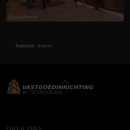
Rabobank – Entree
Back
To
Top
LinkedIn
Facebook
Instagram
OVER ONS