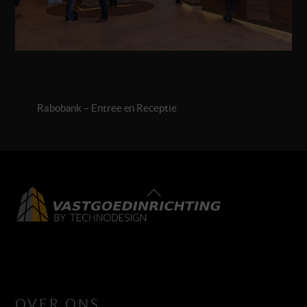
Rabobank – Entree en Receptie
Back
To
Top
LinkedIn
Facebook
Instagram
OVER ONS