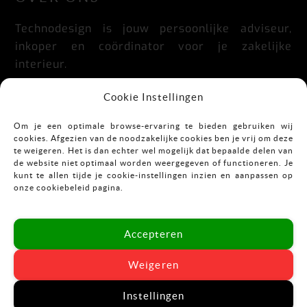
Technodesign is jouw persoonlijke adviseur,
inkoper en coördinator voor je zakelijke
interieur.
Praktisch, doordacht, stijlvol en flexibel.
Cookie Instellingen
Om je een optimale browse-ervaring te bieden gebruiken wij
cookies. Afgezien van de noodzakelijke cookies ben je vrij om deze
CONTACT
te weigeren. Het is dan echter wel mogelijk dat bepaalde delen van
de website niet optimaal worden weergegeven of functioneren. Je
kunt te allen tijde je cookie-instellingen inzien en aanpassen op
Mekkelholtsweg 7
onze cookiebeleid pagina.
7523 DB Enschede
T:
053-43 67 899
Accepteren
E:
info@vastgoedinrichting.nl
Weigeren
Instellingen
© Technodesign 2024