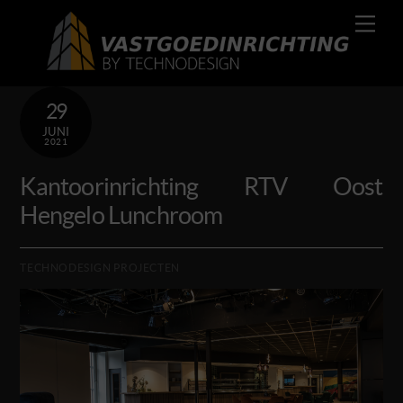
Skip
Men
to
content
29
JUNI
2021
Kantoorinrichting RTV Oost
Hengelo Lunchroom
TECHNODESIGN PROJECTEN