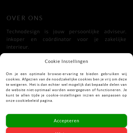
LinkedIn
Facebook
Instagram
OVER ONS
Technodesign is jouw persoonlijke adviseur,
inkoper en coördinator voor je zakelijke
interieur.
Praktisch, doordacht, stijlvol en flexibel.
Cookie Instellingen
Om je een optimale browse-ervaring te bieden gebruiken wij
cookies. Afgezien van de noodzakelijke cookies ben je vrij om deze
CONTACT
te weigeren. Het is dan echter wel mogelijk dat bepaalde delen van
de website niet optimaal worden weergegeven of functioneren. Je
kunt te allen tijde je cookie-instellingen inzien en aanpassen op
Mekkelholtsweg 7
onze cookiebeleid pagina.
7523 DB Enschede
T:
053-43 67 899
Accepteren
E:
info@vastgoedinrichting.nl