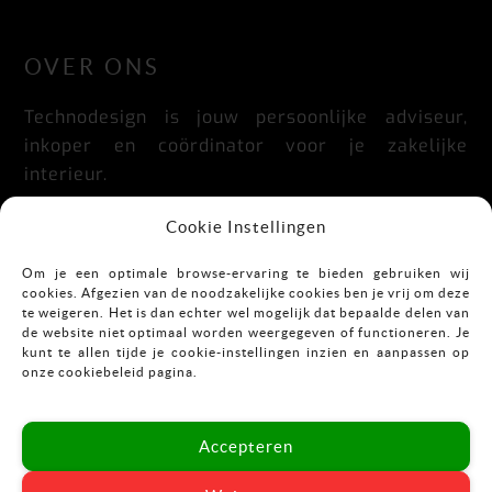
LinkedIn
Facebook
Instagram
OVER ONS
Technodesign is jouw persoonlijke adviseur,
inkoper en coördinator voor je zakelijke
interieur.
Praktisch, doordacht, stijlvol en flexibel.
Cookie Instellingen
Om je een optimale browse-ervaring te bieden gebruiken wij
cookies. Afgezien van de noodzakelijke cookies ben je vrij om deze
CONTACT
te weigeren. Het is dan echter wel mogelijk dat bepaalde delen van
de website niet optimaal worden weergegeven of functioneren. Je
kunt te allen tijde je cookie-instellingen inzien en aanpassen op
Mekkelholtsweg 7
onze cookiebeleid pagina.
7523 DB Enschede
T:
053-43 67 899
Accepteren
E:
info@vastgoedinrichting.nl