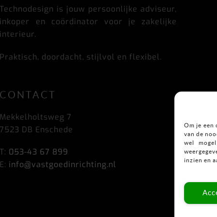
Technodesign is jouw persoonlijke adviseur,
inkoper en coördinator voor je zakelijke
interieur.
Praktisch, doordacht, stijlvol en flexibel.
CONTACT
Mekkelholtsweg 7
Om je een 
7523 DB Enschede
van de nood
wel mogel
T:
053-43 67 899
weergegeve
inzien en 
E:
info@vastgoedinrichting.nl
Acc