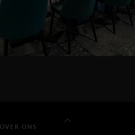
Back
OVER ONS
To
Top