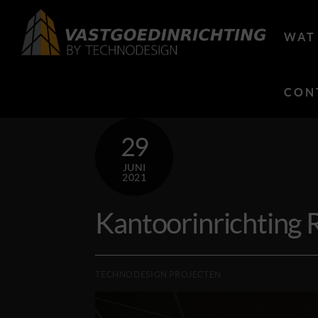
Skip
to
WAT
content
CON
29
JUNI
2021
Kantoorinrichting
TECHNODESIGN PROJECTEN