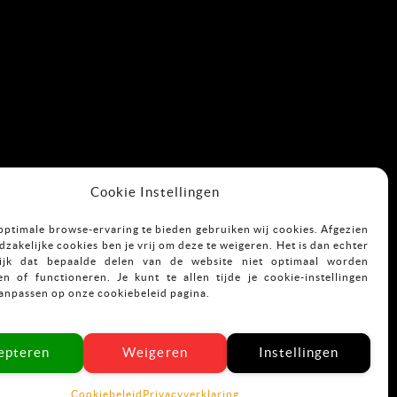
Cookie Instellingen
optimale browse-ervaring te bieden gebruiken wij cookies. Afgezien
zakelijke cookies ben je vrij om deze te weigeren. Het is dan echter
ijk dat bepaalde delen van de website niet optimaal worden
n of functioneren. Je kunt te allen tijde je cookie-instellingen
aanpassen op onze cookiebeleid pagina.
epteren
Weigeren
Instellingen
Cookiebeleid
Privacyverklaring