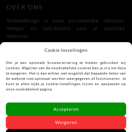
OVER ONS
Technodesign is jouw persoonlijke adviseur,
inkoper en coördinator voor je zakelijke
interieur.
Praktisch, doordacht, stijlvol en flexibel.
Cookie Instellingen
Om je een optimale browse-ervaring te bieden gebruiken wij
cookies. Afgezien van de noodzakelijke cookies ben je vrij om deze
CONTACT
te weigeren. Het is dan echter wel mogelijk dat bepaalde delen van
de website niet optimaal worden weergegeven of functioneren. Je
kunt te allen tijde je cookie-instellingen inzien en aanpassen op
Mekkelholtsweg 7
onze cookiebeleid pagina.
7523 DB Enschede
T:
053-43 67 899
Accepteren
E:
info@vastgoedinrichting.nl
Weigeren