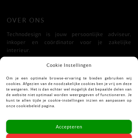
LinkedIn
Facebook
Instagram
OVER ONS
Technodesign is jouw persoonlijke adviseur,
inkoper en coördinator voor je zakelijke
interieur.
Praktisch, doordacht, stijlvol en flexibel.
Cookie Instellingen
Om je een optimale browse-ervaring te bieden gebruiken wij
cookies. Afgezien van de noodzakelijke cookies ben je vrij om deze
CONTACT
te weigeren. Het is dan echter wel mogelijk dat bepaalde delen van
de website niet optimaal worden weergegeven of functioneren. Je
kunt te allen tijde je cookie-instellingen inzien en aanpassen op
Mekkelholtsweg 7
onze cookiebeleid pagina.
7523 DB Enschede
T:
053-43 67 899
Accepteren
E:
info@vastgoedinrichting.nl