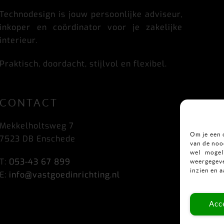
Top
Technodesign is jouw persoonlijke adviseur,
inkoper en coördinator voor je zakelijke
interieur.
Praktisch, doordacht, stijlvol en flexibel.
CONTACT
Mekkelholtsweg 7
Om je een 
7523 DB Enschede
van de nood
wel mogel
T:
053-43 67 899
weergegeve
inzien en 
E:
info@vastgoedinrichting.nl
Acc