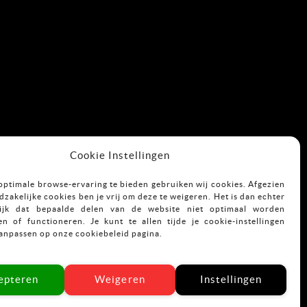
Cookie Instellingen
optimale browse-ervaring te bieden gebruiken wij cookies. Afgezien
zakelijke cookies ben je vrij om deze te weigeren. Het is dan echter
ijk dat bepaalde delen van de website niet optimaal worden
n of functioneren. Je kunt te allen tijde je cookie-instellingen
aanpassen op onze cookiebeleid pagina.
epteren
Weigeren
Instellingen