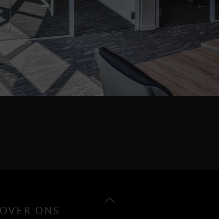
Back
OVER ONS
To