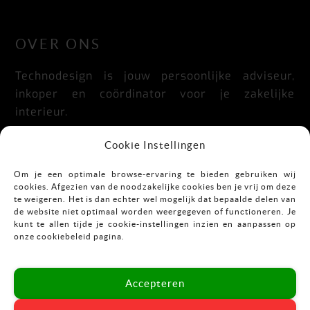
LinkedIn
Facebook
Instagram
OVER ONS
Technodesign is jouw persoonlijke adviseur,
inkoper en coördinator voor je zakelijke
interieur.
Praktisch, doordacht, stijlvol en flexibel.
Cookie Instellingen
Om je een optimale browse-ervaring te bieden gebruiken wij
cookies. Afgezien van de noodzakelijke cookies ben je vrij om deze
CONTACT
te weigeren. Het is dan echter wel mogelijk dat bepaalde delen van
de website niet optimaal worden weergegeven of functioneren. Je
kunt te allen tijde je cookie-instellingen inzien en aanpassen op
Mekkelholtsweg 7
onze cookiebeleid pagina.
7523 DB Enschede
T:
053-43 67 899
Accepteren
E:
info@vastgoedinrichting.nl