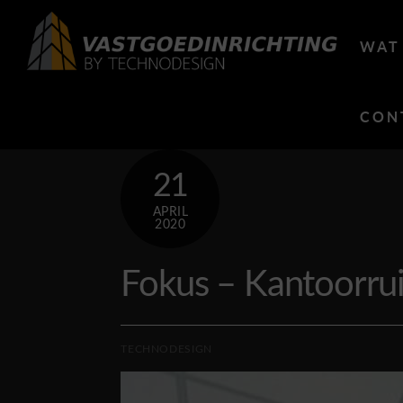
Skip
to
WAT
content
CON
21
APRIL
2020
Fokus – Kantoorru
TECHNODESIGN