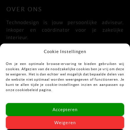
OVER ONS
Technodesign is jouw persoonlijke adviseur,
inkoper en coördinator voor je zakelijke
interieur.
Praktisch, doordacht, stijlvol en flexibel.
Cookie Instellingen
Om je een optimale browse-ervaring te bieden gebruiken wij
cookies. Afgezien van de noodzakelijke cookies ben je vrij om deze
CONTACT
te weigeren. Het is dan echter wel mogelijk dat bepaalde delen van
de website niet optimaal worden weergegeven of functioneren. Je
kunt te allen tijde je cookie-instellingen inzien en aanpassen op
Mekkelholtsweg 7
onze cookiebeleid pagina.
7523 DB Enschede
T:
053-43 67 899
Accepteren
E:
info@vastgoedinrichting.nl
Weigeren