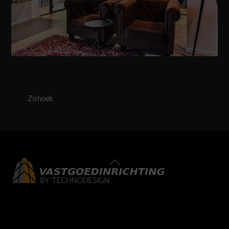
Zithoek
Back
To
Top
LinkedIn
Facebook
Instagram