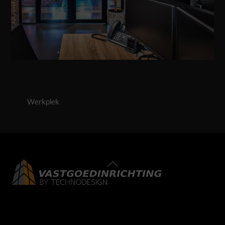
Werkplek
Back
To
Top
LinkedIn
Facebook
Instagram