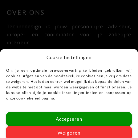
OVER ONS
Technodesign is jouw persoonlijke adviseur,
inkoper en coördinator voor je zakelijke
interieur.
Praktisch, doordacht, stijlvol en flexibel.
Cookie Instellingen
Om je een optimale browse-ervaring te bieden gebruiken wij
cookies. Afgezien van de noodzakelijke cookies ben je vrij om deze
CONTACT
te weigeren. Het is dan echter wel mogelijk dat bepaalde delen van
de website niet optimaal worden weergegeven of functioneren. Je
kunt te allen tijde je cookie-instellingen inzien en aanpassen op
Mekkelholtsweg 7
onze cookiebeleid pagina.
7523 DB Enschede
T:
053-43 67 899
Accepteren
E:
info@vastgoedinrichting.nl
Weigeren