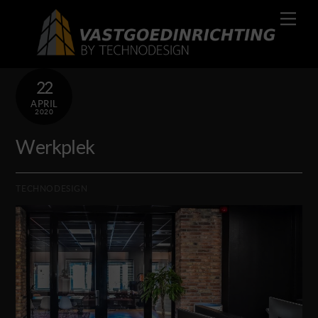
Skip
Men
to
content
22
APRIL
2020
Werkplek
TECHNODESIGN