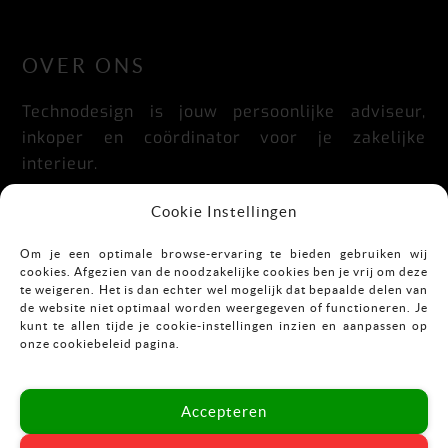
LinkedIn
Facebook
Instagram
OVER ONS
Technodesign is jouw persoonlijke adviseur,
inkoper en coördinator voor je zakelijke
interieur.
Praktisch, doordacht, stijlvol en flexibel.
Cookie Instellingen
Om je een optimale browse-ervaring te bieden gebruiken wij
cookies. Afgezien van de noodzakelijke cookies ben je vrij om deze
CONTACT
te weigeren. Het is dan echter wel mogelijk dat bepaalde delen van
de website niet optimaal worden weergegeven of functioneren. Je
kunt te allen tijde je cookie-instellingen inzien en aanpassen op
Mekkelholtsweg 7
onze cookiebeleid pagina.
7523 DB Enschede
T:
053-43 67 899
Accepteren
E:
info@vastgoedinrichting.nl