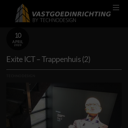
Skip
Men
to
content
10
APRIL
2020
Exite ICT – Trappenhuis (2)
TECHNODESIGN