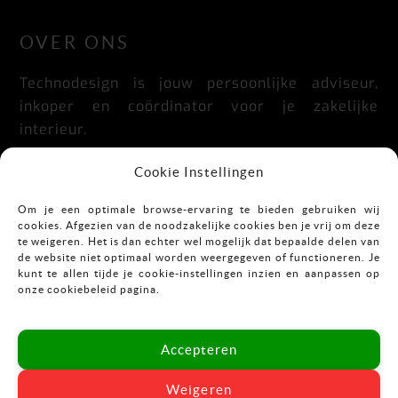
OVER ONS
Technodesign is jouw persoonlijke adviseur,
inkoper en coördinator voor je zakelijke
interieur.
Praktisch, doordacht, stijlvol en flexibel.
Cookie Instellingen
Om je een optimale browse-ervaring te bieden gebruiken wij
cookies. Afgezien van de noodzakelijke cookies ben je vrij om deze
CONTACT
te weigeren. Het is dan echter wel mogelijk dat bepaalde delen van
de website niet optimaal worden weergegeven of functioneren. Je
kunt te allen tijde je cookie-instellingen inzien en aanpassen op
Mekkelholtsweg 7
onze cookiebeleid pagina.
7523 DB Enschede
T:
053-43 67 899
Accepteren
E:
info@vastgoedinrichting.nl
Weigeren