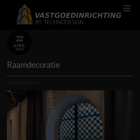
Skip
Men
to
content
22
APRIL
2020
Raamdecoratie
TECHNODESIGN