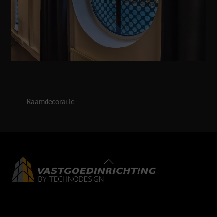
Raamdecoratie
Back
To
Top
LinkedIn
Facebook
Instagram