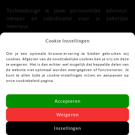
Technodesign is jouw persoonlijke adviseur,
inkoper en coördinator voor je zakelijke
interieur.
Praktisch, doordacht, stijlvol en flexibel.
Cookie Instellingen
Om je een optimale browse-ervaring te bieden gebruiken wij
cookies. Afgezien van de noodzakelijke cookies ben je vrij om deze
CONTACT
te weigeren. Het is dan echter wel mogelijk dat bepaalde delen van
de website niet optimaal worden weergegeven of functioneren. Je
kunt te allen tijde je cookie-instellingen inzien en aanpassen op
Mekkelholtsweg 7
onze cookiebeleid pagina.
7523 DB Enschede
T:
053-43 67 899
Accepteren
E:
info@vastgoedinrichting.nl
Weigeren
Instellingen
© Technodesign 2024