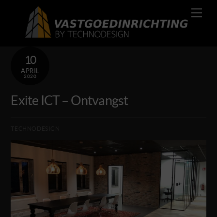
Skip
Men
to
content
10
APRIL
2020
Exite ICT – Ontvangst
TECHNODESIGN