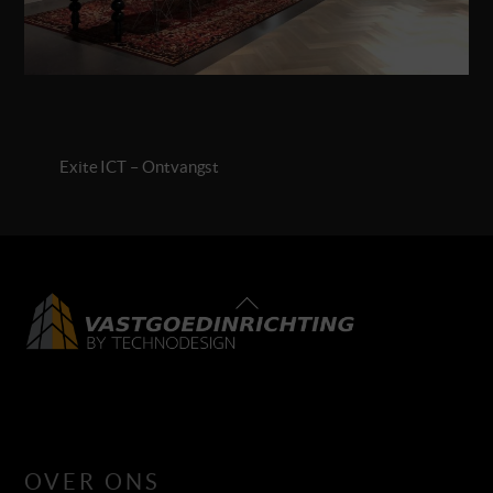
Exite ICT – Ontvangst
Back
To
Top
LinkedIn
Facebook
Instagram
OVER ONS