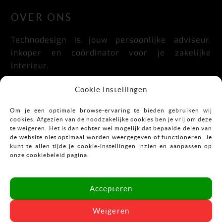
OVER ONS
Technodesign is jouw persoonlijke adviseur,
inkoper en coördinator voor je zakelijke
interieur.
Praktisch, doordacht, stijlvol en flexibel.
Cookie Instellingen
Om je een optimale browse-ervaring te bieden gebruiken wij
cookies. Afgezien van de noodzakelijke cookies ben je vrij om deze
CONTACT
te weigeren. Het is dan echter wel mogelijk dat bepaalde delen van
de website niet optimaal worden weergegeven of functioneren. Je
kunt te allen tijde je cookie-instellingen inzien en aanpassen op
Mekkelholtsweg 7
onze cookiebeleid pagina.
7523 DB Enschede
T:
053-43 67 899
Accepteren
E:
info@vastgoedinrichting.nl
Weigeren