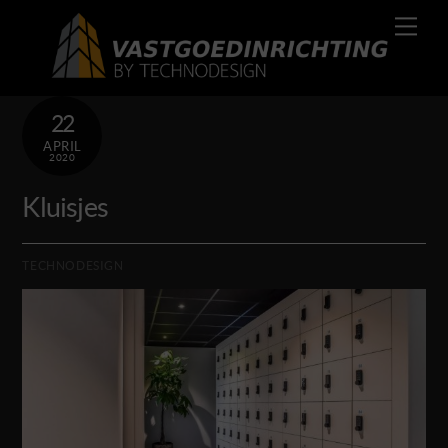
Skip
Men
to
content
22
APRIL
2020
Kluisjes
TECHNODESIGN