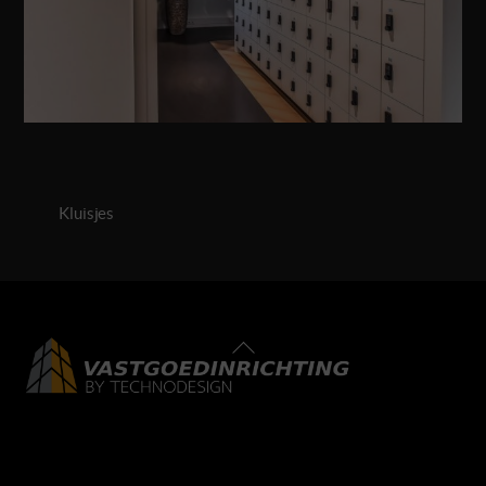
Kluisjes
Back
To
Top
LinkedIn
Facebook
Instagram