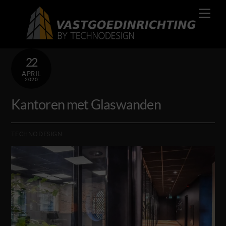
Skip
Men
to
content
22
APRIL
2020
Kantoren met Glaswanden
TECHNODESIGN