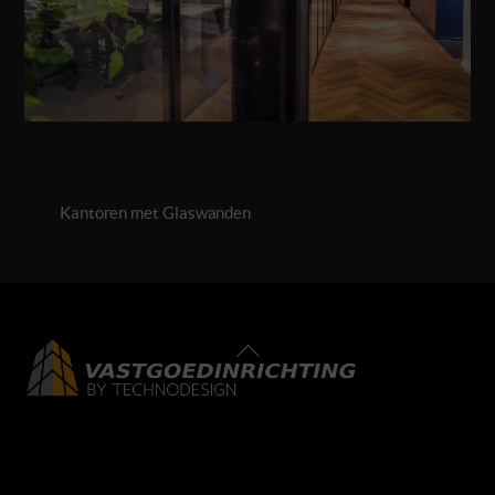
Kantoren met Glaswanden
Back
To
Top
LinkedIn
Facebook
Instagram