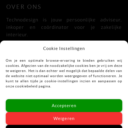
OVER ONS
Technodesign is jouw persoonlijke adviseur,
inkoper en coördinator voor je zakelijke
interieur.
Praktisch, doordacht, stijlvol en flexibel.
Cookie Instellingen
Om je een optimale browse-ervaring te bieden gebruiken wij
cookies. Afgezien van de noodzakelijke cookies ben je vrij om deze
CONTACT
te weigeren. Het is dan echter wel mogelijk dat bepaalde delen van
de website niet optimaal worden weergegeven of functioneren. Je
kunt te allen tijde je cookie-instellingen inzien en aanpassen op
Mekkelholtsweg 7
onze cookiebeleid pagina.
7523 DB Enschede
T:
053-43 67 899
Accepteren
E:
info@vastgoedinrichting.nl
Weigeren