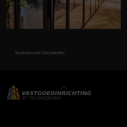
Kantoren met Glaswanden
Back
To
Top
LinkedIn
Facebook
Instagram