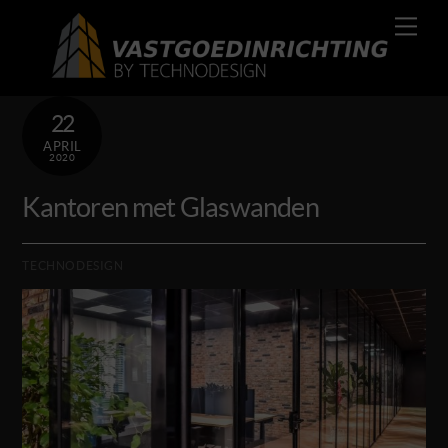
Skip
Men
to
content
22
APRIL
2020
Kantoren met Glaswanden
TECHNODESIGN