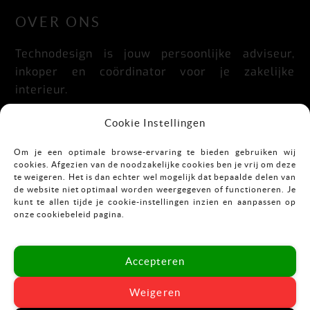
OVER ONS
Technodesign is jouw persoonlijke adviseur,
inkoper en coördinator voor je zakelijke
interieur.
Praktisch, doordacht, stijlvol en flexibel.
Cookie Instellingen
Om je een optimale browse-ervaring te bieden gebruiken wij
cookies. Afgezien van de noodzakelijke cookies ben je vrij om deze
CONTACT
te weigeren. Het is dan echter wel mogelijk dat bepaalde delen van
de website niet optimaal worden weergegeven of functioneren. Je
kunt te allen tijde je cookie-instellingen inzien en aanpassen op
Mekkelholtsweg 7
onze cookiebeleid pagina.
7523 DB Enschede
T:
053-43 67 899
Accepteren
E:
info@vastgoedinrichting.nl
Weigeren