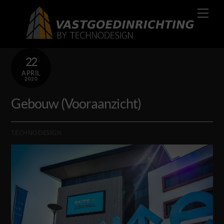
Skip
Men
to
content
22
APRIL
2020
Gebouw (Vooraanzicht)
TECHNODESIGN