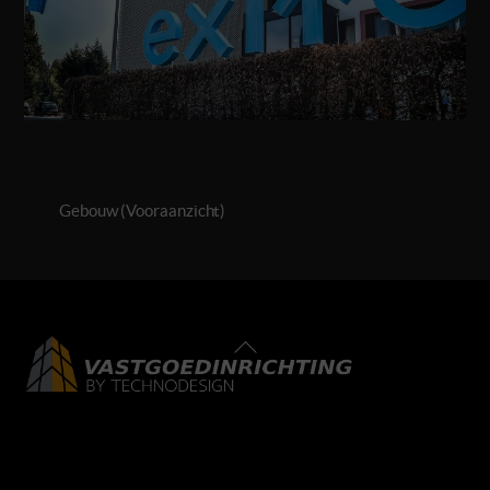
Gebouw (Vooraanzicht)
Back
To
Top
LinkedIn
Facebook
Instagram