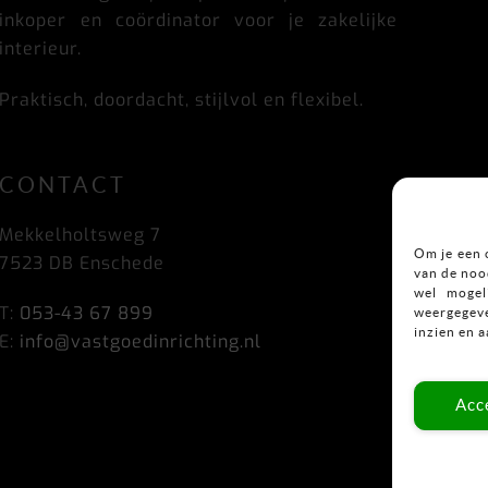
inkoper en coördinator voor je zakelijke
interieur.
Praktisch, doordacht, stijlvol en flexibel.
CONTACT
Mekkelholtsweg 7
Om je een 
7523 DB Enschede
van de nood
wel mogel
T:
053-43 67 899
weergegeve
inzien en 
E:
info@vastgoedinrichting.nl
Acc