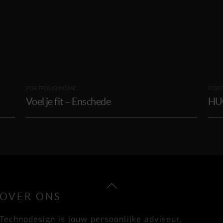
PORTFOLIO HOME
PORT
Voel je fit – Enschede
HUG
Back
OVER ONS
To
Top
Technodesign is jouw persoonlijke adviseur,