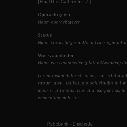
[FinalTilesGallery id=’7′]
Opdrachtgever
Naam opdrachtgever
Status
Naam status (afgerond/in uitvoering/etc + 
Werkzaamheden
Naam werkzaamheden (plafond/wanden/vloe
Lorem ipsum dolor sit amet, consectetur ad
rutrum arcu, sollicitudin sollicitudin dui
mauris, ut finibus risus ullamcorper nec. I
elementum molestie.
Rabobank – Enschede