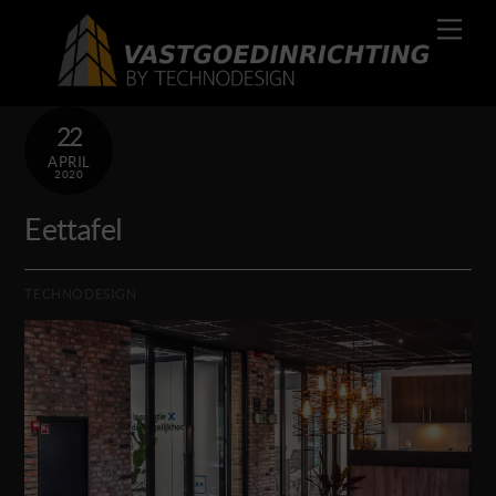
Skip
Men
to
content
22
APRIL
2020
Eettafel
TECHNODESIGN