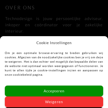
OVER ONS
Technodesign is jouw persoonlijke adviseur,
inkoper en coördinator voor je zakelijke
interieur.
Praktisch, doordacht, stijlvol en flexibel.
Cookie Instellingen
Om je een optimale browse-ervaring te bieden gebruiken wij
cookies. Afgezien van de noodzakelijke cookies ben je vrij om deze
CONTACT
te weigeren. Het is dan echter wel mogelijk dat bepaalde delen van
de website niet optimaal worden weergegeven of functioneren. Je
kunt te allen tijde je cookie-instellingen inzien en aanpassen op
Mekkelholtsweg 7
onze cookiebeleid pagina.
7523 DB Enschede
T:
053-43 67 899
Accepteren
E:
info@vastgoedinrichting.nl
Weigeren