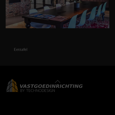
Eettafel
Back
To
Top
LinkedIn
Facebook
Instagram