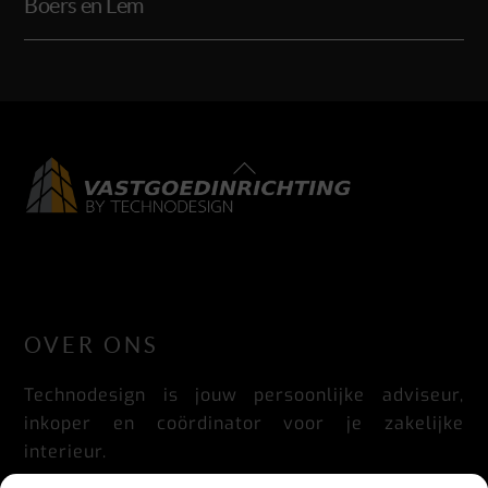
Boers en Lem
Back
To
Top
LinkedIn
Facebook
Instagram
OVER ONS
Technodesign is jouw persoonlijke adviseur,
inkoper en coördinator voor je zakelijke
interieur.