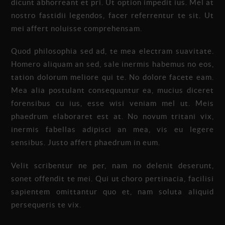
dicunt abhorreant et pri. Ut option impedit ius. Mel at
nostro fastidii legendos, facer referrentur te sit. Ut
mei affert noluisse comprehensam.
Quod philosophia sed ad, te mea electram suavitate.
Homero aliquam an sed, sale inermis habemus no eos,
tation dolorum meliore qui te. No dolore facete eam.
Mea alia postulant consequuntur ea, mucius diceret
forensibus cu ius, esse wisi veniam mel ut. Meis
phaedrum elaboraret est at. No novum tritani vix,
inermis fabellas adipisci an mea, vis eu legere
sensibus. Justo affert phaedrum in eum.
Velit scribentur ne per, nam no delenit deserunt,
sonet offendit te mei. Qui ut choro pertinacia, facilisi
sapientem omittantur quo et, nam soluta aliquid
persequeris te vix.