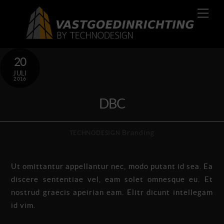
Skip
Men
to
content
20
JULI
2016
DBC
Branding
TECHNODESIGN
Ut omittantur appellantur nec, modo putant id sea. Ea
discere sententiae vel, eam solet omnesque eu. Et
nostrud graecis apeirian eam. Elitr dicunt intellegam
id vim.