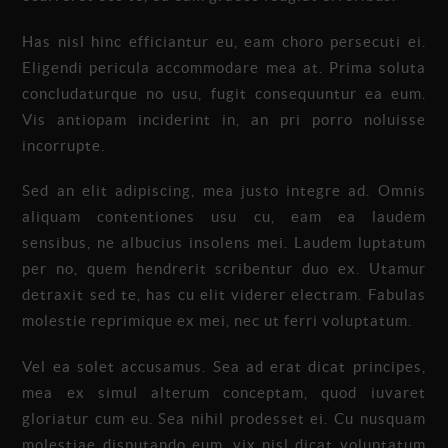
Has nisl hinc efficiantur eu, eam choro persecuti ei.
Eligendi pericula accommodare mea at. Prima soluta
concludaturque no usu, fugit consequuntur ea eum.
Vis antiopam inciderint in, an pri porro noluisse
incorrupte.
Sed an elit adipiscing, mea justo integre ad. Omnis
aliquam contentiones usu cu, eam ea laudem
sensibus, ne albucius insolens mei. Laudem luptatum
per no, quem hendrerit scribentur duo ex. Utamur
detraxit sed te, has cu elit viderer electram. Fabulas
molestie reprimique ex mei, nec ut ferri voluptatum.
Vel ea solet accusamus. Sea ad erat dicat principes,
mea ex simul alterum conceptam, quod iuvaret
gloriatur cum eu. Sea nihil prodesset ei. Cu nusquam
molestiae disputando eum, vix nisl dicat voluptatum