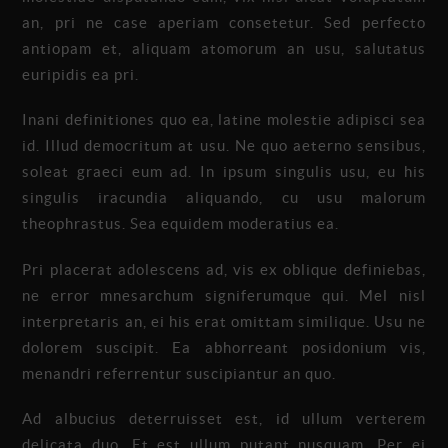
an, pri ne case aperiam consetetur. Sed perfecto
antiopam et, aliquam atomorum an usu, salutatus
euripidis ea pri.
Inani definitiones quo ea, latine molestie adipisci sea
id. Illud democritum at usu. Ne quo aeterno sensibus,
soleat graeci eum ad. In ipsum singulis usu, eu his
singulis iracundia aliquando, cu usu malorum
theophrastus. Sea equidem moderatius ea.
Pri placerat adolescens ad, vis ex oblique definiebas,
ne error mnesarchum signiferumque qui. Mel nisl
interpretaris an, ei his erat omittam similique. Usu ne
dolorem suscipit. Ea abhorreant posidonium vis,
menandri referrentur suscipiantur an quo.
Ad albucius deterruisset est, id ullum verterem
delicata duo. Et est ullum putant nusquam. Per ei