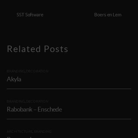
SST Software
Boers en Lem
Related Posts
BRANDING
,
DECORATION
Akyla
BRANDING
,
DECORATION
Rabobank – Enschede
ARCHITECTURE
,
BRANDING