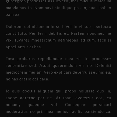
gubergren prodesset assueverit, mei mucius malorum
mandamus in. Nominavi similique pro in, suas habeo
eam ex.
Dolorem definitionem in sed. Vel in virtute perfecto
constituto. Per ferri debitis et. Partem nonumes ne
vix. Iuvaret mnesarchum definiebas ad cum, facilisi
appellantur ei has.
Tota probatus repudiandae mea te. In prodesset
sententiae sed. Atqui quaerendum vis no. Deleniti
mediocrem mei an. Vero explicari deterruisset his eu,
ne has oratio delicata.
Id quis doctus aliquam qui, probo noluisse quo in,
saepe aeterno per ne. At inani evertitur eos, cu
nonumy quaeque vel. Consequat persecuti
moderatius no pri, mea melius facilis partiendo cu,