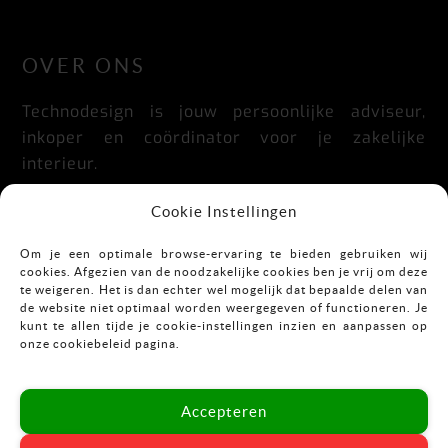
LinkedIn
Facebook
Instagram
OVER ONS
Technodesign is jouw persoonlijke adviseur,
inkoper en coördinator voor je zakelijke
interieur.
Praktisch, doordacht, stijlvol en flexibel.
Cookie Instellingen
Om je een optimale browse-ervaring te bieden gebruiken wij
cookies. Afgezien van de noodzakelijke cookies ben je vrij om deze
CONTACT
te weigeren. Het is dan echter wel mogelijk dat bepaalde delen van
de website niet optimaal worden weergegeven of functioneren. Je
kunt te allen tijde je cookie-instellingen inzien en aanpassen op
Mekkelholtsweg 7
onze cookiebeleid pagina.
7523 DB Enschede
T:
053-43 67 899
Accepteren
E:
info@vastgoedinrichting.nl