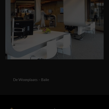
De Woonplaats – Balie
Back