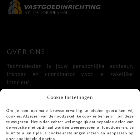
To
Top
LinkedIn
Facebook
Instagram
OVER ONS
Technodesign is jouw persoonlijke adviseur,
inkoper en coördinator voor je zakelijke
interieur.
Praktisch, doordacht, stijlvol en flexibel.
Cookie Instellingen
Om je een optimale browse-ervaring te bieden gebruiken wij
cookies. Afgezien van de noodzakelijke cookies ben je vrij om deze
CONTACT
te weigeren. Het is dan echter wel mogelijk dat bepaalde delen van
de website niet optimaal worden weergegeven of functioneren. Je
kunt te allen tijde je cookie-instellingen inzien en aanpassen op
Mekkelholtsweg 7
onze cookiebeleid pagina.