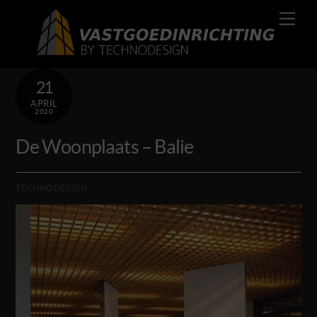
Skip
Men
to
content
21
APRIL
2020
De Woonplaats – Balie
TECHNODESIGN