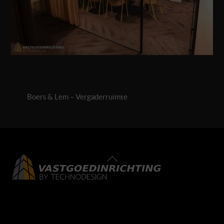
Boers & Lem – Vergaderruimte
Back
To
Top
LinkedIn
Facebook
Instagram