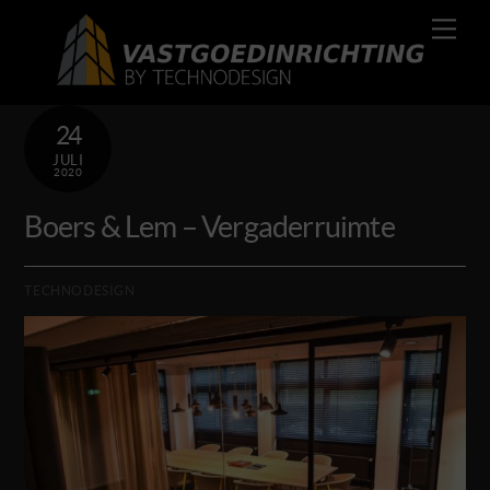
Skip
Men
to
content
24
JULI
2020
Boers & Lem – Vergaderruimte
TECHNODESIGN