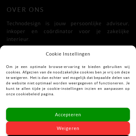
OVER ONS
Technodesign is jouw persoonlijke adviseur,
inkoper en coördinator voor je zakelijke
interieur.
Praktisch, doordacht, stijlvol en flexibel.
Cookie Instellingen
Om je een optimale browse-ervaring te bieden gebruiken wij
cookies. Afgezien van de noodzakelijke cookies ben je vrij om deze
CONTACT
te weigeren. Het is dan echter wel mogelijk dat bepaalde delen van
de website niet optimaal worden weergegeven of functioneren. Je
kunt te allen tijde je cookie-instellingen inzien en aanpassen op
Mekkelholtsweg 7
onze cookiebeleid pagina.
7523 DB Enschede
T:
053-43 67 899
Accepteren
E:
info@vastgoedinrichting.nl
Weigeren