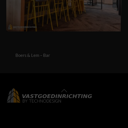
Boers & Lem – Bar
Back
To
Top
LinkedIn
Facebook
Instagram