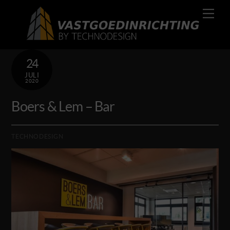
Skip
Men
to
content
24
JULI
2020
Boers & Lem – Bar
TECHNODESIGN