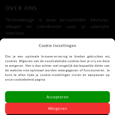
OVER ONS
Technodesign is jouw persoonlijke adviseur,
inkoper en coördinator voor je zakelijke
interieur.
Praktisch, doordacht, stijlvol en flexibel.
Cookie Instellingen
Om je een optimale browse-ervaring te bieden gebruiken wij
cookies. Afgezien van de noodzakelijke cookies ben je vrij om deze
CONTACT
te weigeren. Het is dan echter wel mogelijk dat bepaalde delen van
de website niet optimaal worden weergegeven of functioneren. Je
kunt te allen tijde je cookie-instellingen inzien en aanpassen op
Mekkelholtsweg 7
onze cookiebeleid pagina.
7523 DB Enschede
T:
053-43 67 899
Accepteren
E:
info@vastgoedinrichting.nl
Weigeren