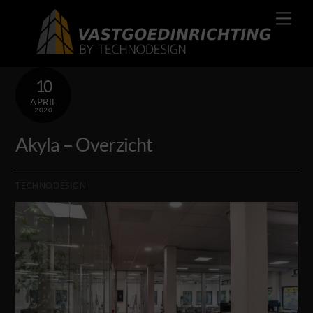
Skip
Men
to
content
10
APRIL
2020
Akyla – Overzicht
TECHNODESIGN