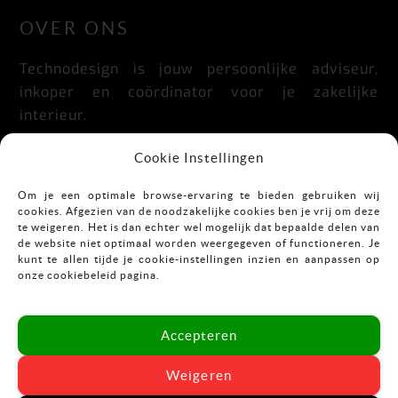
OVER ONS
Technodesign is jouw persoonlijke adviseur,
inkoper en coördinator voor je zakelijke
interieur.
Praktisch, doordacht, stijlvol en flexibel.
Cookie Instellingen
Om je een optimale browse-ervaring te bieden gebruiken wij
cookies. Afgezien van de noodzakelijke cookies ben je vrij om deze
CONTACT
te weigeren. Het is dan echter wel mogelijk dat bepaalde delen van
de website niet optimaal worden weergegeven of functioneren. Je
kunt te allen tijde je cookie-instellingen inzien en aanpassen op
Mekkelholtsweg 7
onze cookiebeleid pagina.
7523 DB Enschede
T:
053-43 67 899
Accepteren
E:
info@vastgoedinrichting.nl
Weigeren