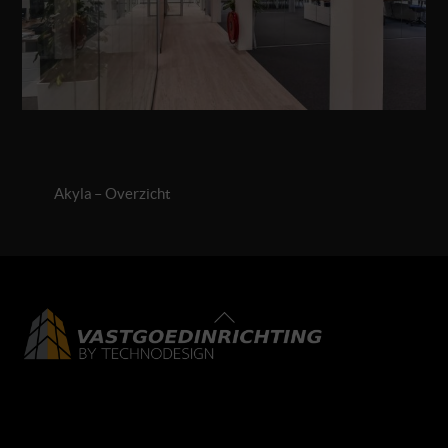
Akyla – Overzicht
Back
To
Top
LinkedIn
Facebook
Instagram