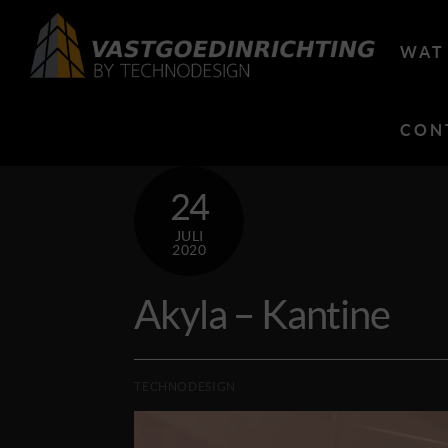
Skip
to
WAT
content
CON
24
JULI
2020
Akyla – Kantine
TECHNODESIGN