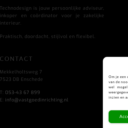
Top
Technodesign is jouw persoonlijke adviseur,
inkoper en coördinator voor je zakelijke
interieur.
Praktisch, doordacht, stijlvol en flexibel.
CONTACT
Mekkelholtsweg 7
Om je een 
7523 DB Enschede
van de nood
wel mogel
T:
053-43 67 899
weergegeve
inzien en 
E:
info@vastgoedinrichting.nl
Acc