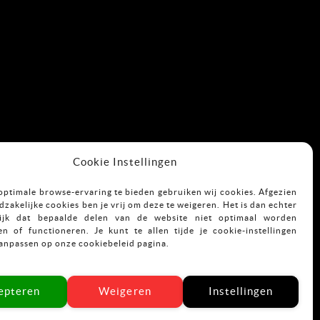
Cookie Instellingen
optimale browse-ervaring te bieden gebruiken wij cookies. Afgezien
zakelijke cookies ben je vrij om deze te weigeren. Het is dan echter
ijk dat bepaalde delen van de website niet optimaal worden
n of functioneren. Je kunt te allen tijde je cookie-instellingen
aanpassen op onze cookiebeleid pagina.
epteren
Weigeren
Instellingen