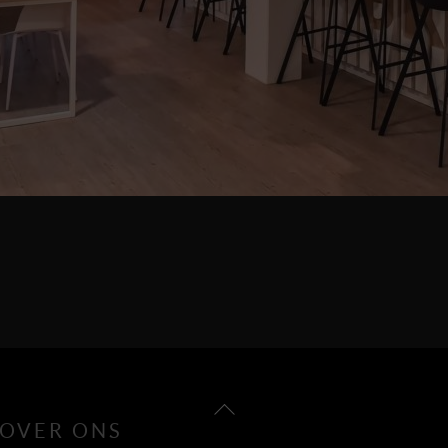
Back
OVER ONS
To