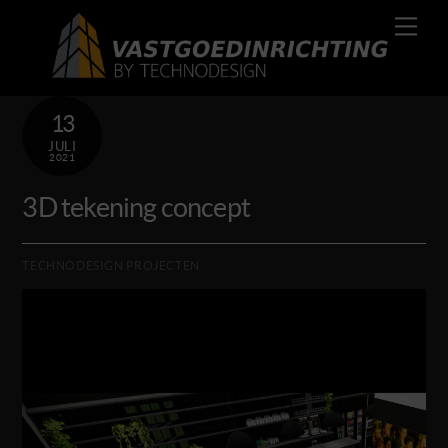
Skip
Men
to
content
13
JULI
2021
3D tekening concept
TECHNODESIGN PROJECTEN