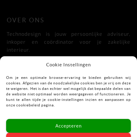
LinkedIn
Facebook
Instagram
OVER ONS
Technodesign is jouw persoonlijke adviseur,
inkoper en coördinator voor je zakelijke
interieur.
Praktisch, doordacht, stijlvol en flexibel.
Cookie Instellingen
Om je een optimale browse-ervaring te bieden gebruiken wij
cookies. Afgezien van de noodzakelijke cookies ben je vrij om deze
CONTACT
te weigeren. Het is dan echter wel mogelijk dat bepaalde delen van
de website niet optimaal worden weergegeven of functioneren. Je
kunt te allen tijde je cookie-instellingen inzien en aanpassen op
Mekkelholtsweg 7
onze cookiebeleid pagina.
7523 DB Enschede
T:
053-43 67 899
Accepteren
E:
info@vastgoedinrichting.nl