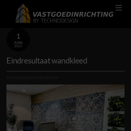
Skip
Men
to
content
1
JUNI
2022
Eindresultaat wandkleed
TECHNODESIGN PROJECTEN