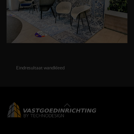
Eindresultaat wandkleed
Back
To
Top