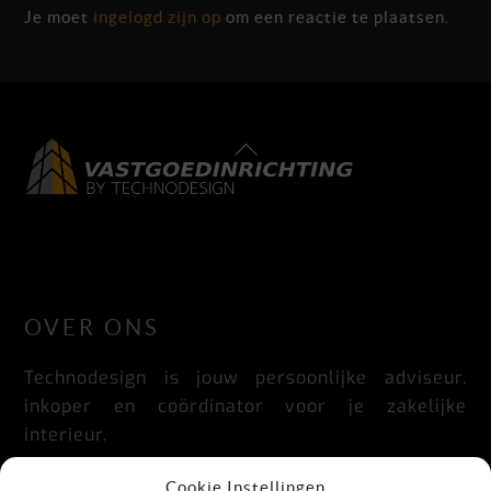
Je moet
ingelogd zijn op
om een reactie te plaatsen.
Back
To
Top
LinkedIn
Facebook
Instagram
OVER ONS
Technodesign is jouw persoonlijke adviseur,
inkoper en coördinator voor je zakelijke
interieur.
Praktisch, doordacht, stijlvol en flexibel.
Cookie Instellingen