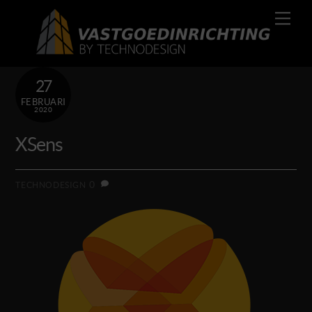
Skip
Men
to
content
27
FEBRUARI
2020
XSens
0
TECHNODESIGN