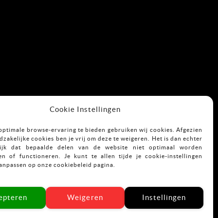
Cookie Instellingen
optimale browse-ervaring te bieden gebruiken wij cookies. Afgezien
zakelijke cookies ben je vrij om deze te weigeren. Het is dan echter
ijk dat bepaalde delen van de website niet optimaal worden
n of functioneren. Je kunt te allen tijde je cookie-instellingen
aanpassen op onze cookiebeleid pagina.
epteren
Weigeren
Instellingen