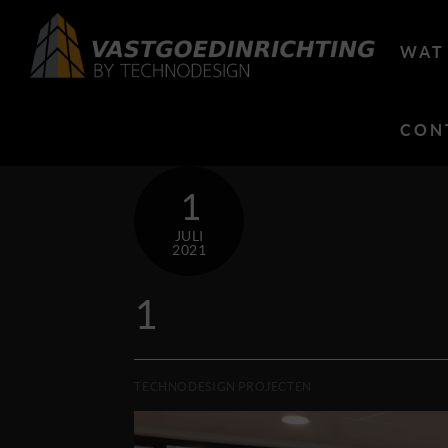
Skip
to
WAT
content
CON
1
JULI
2021
1
TECHNODESIGN PROJECTEN