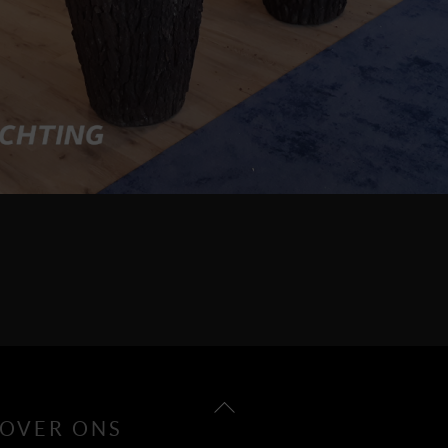
Back
OVER ONS
To