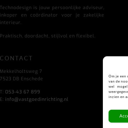
Top
Technodesign is jouw persoonlijke adviseur,
inkoper en coördinator voor je zakelijke
interieur.
Praktisch, doordacht, stijlvol en flexibel.
CONTACT
Mekkelholtsweg 7
Om je een 
7523 DB Enschede
van de nood
wel mogel
T:
053-43 67 899
weergegeve
inzien en 
E:
info@vastgoedinrichting.nl
Acc